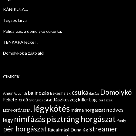
KÁNIKULA…
Tegzes lárva
Polidarázs, a domolykó cukorka.
TENKARA lecke I.
Domolykók a zúgó alól
CÍMKÉK
Domolykó
csuka
balinozás
Amur
Békés halak
Aquafish
darázs
Jászkeszeg
Fekete-erdő
killer bug
Gyöngyös patak
Kérészek
légykötés
nedves
márna horgászat
LÉGYKÖTŐASZTAL
nimfázás
pisztráng horgászat
légy
Ponty
pér horgászat
streamer
Rácalmási Duna-ág