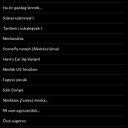
Ha én gazdag lennék…
Száraz szárnnyal I.
Tandem csukalegyek I.
Nimfamánia
Stonefly nymph (Álkérész lárva)
Hare’s Ear Jig-Variant
Nimfák UV fényben
Fagyos pecák
Szőr Dongó
Nimfázás Zsolesz módra…
Mi sem egyszerűbb…
Őszi sügeres