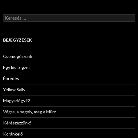
Keresés:
BEJEGYZÉSEK
Csemegézzünk!
Egy kis tegzes
Ébredés
Yellow Sally
Magyarlégy#2
Végre, a bagoly, meg a Mürz
Kérészezzünk!
Koránkelő