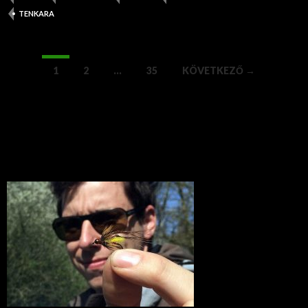
TENKARA
1
2
…
35
KÖVETKEZŐ →
Bejegyzések
navigációja