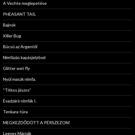
A Vechte meglepetése
PHEASANT TAIL
Bajnok
Killer Bug
Búcsú az Argentől
Nimfázás kapásjelzővel
Glitter wet fly
Nyúl maszk nimfa.
“Titkos jászos”
Évadzáró nimfák I.
Tenkara-túra
MEGKEZDŐDÖTT A PÉRSZEZON!
Legyes Márnák