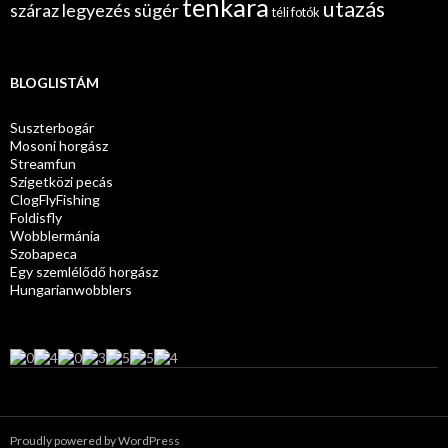
tenkara
utazás
száraz legyezés
sügér
téli fotók
BLOGLISTÁM
Suszterbogár
Mosoni horgász
Streamfun
Szigetközi pecás
ClogFlyFishing
Foldisfly
Wobblermánia
Szobapeca
Egy szemlélődő horgász
Hungarianwobblers
Proudly powered by WordPress