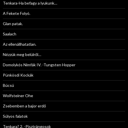
Tenkara-Ha befagy a lyukunk…
A Fekete Folyó.
Glan patak.
Saalach
Az ellenállhatatlan.
Nézzük meg belülről…
Domolykós Nimfák IV. -Tungsten Hopper
Pünkösdi Kockák
Búcsú
Wolfsteiner Ohe
Zsebemben a bajor erdő
Súlyos falatok
Tenkara? 2. -Pisztrángosok