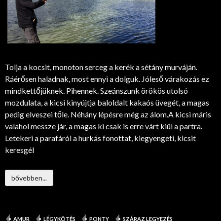
Tolja a kocsit, monoton serceg a kerék a sétány murváján.
Ráérősen haladnak, most ennyi a dolguk. Jóleső várakozás ez
mindkettőjüknek. Pihennek. Szeánszunk örökös utolsó
mozdulata, a kicsi kinyújtja baloldalt kakaós üvegét, a magas
pedig elveszei tőle. Néhány lépésre még az álom.A kicsi máris
valahol messze jár, a magas ki csak is erre várt kiül a partra.
Letekeri a parafáról a hurkás fonottat, kiegyengeti, kicsit
keresgél
bővebben...
AMUR
LÉGYKÖTÉS
PONTY
SZÁRAZ LEGYEZÉS