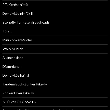
PT. Kérész nimfa
Domolykós nimfák III.
Stonefly Tungsten Beadheads
Túra…
Mini Zonker Mudler
Wolly Mudler
A kincsesláda
Díjam-dánom
Domolykós hajnal
Tandem Buck-Zonker PikeFly
Zonker Diver PikeFly
A LÉGYKÖTŐASZTAL