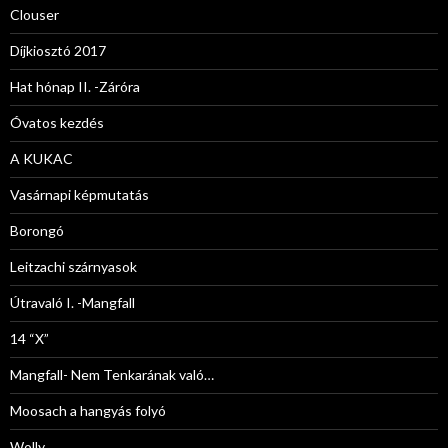
Clouser
Díjkiosztó 2017
Hat hónap II. -Záróra
Óvatos kezdés
A KUKAC
Vasárnapi képmutatás
Borongó
Leitzachi szárnyasok
Útravaló I. -Mangfall
14 “X”
Mangfall- Nem Tenkarának való…
Moosach a hangyás folyó
Wolly