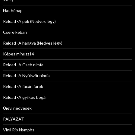
Hat hónap
Reload -A pók (Nedves légy)
Csere kebari
Reload -A hangya (Nedves légy)
Képes mínusz14
Reload -A Cseh nimfa
Reload -A Nyúlszőr nimfa
Reload -A fácán farok
Reload -A gyilkos bogár
Újévi nedvesek
PÁLYÁZAT
Vinil Rib Nymphs