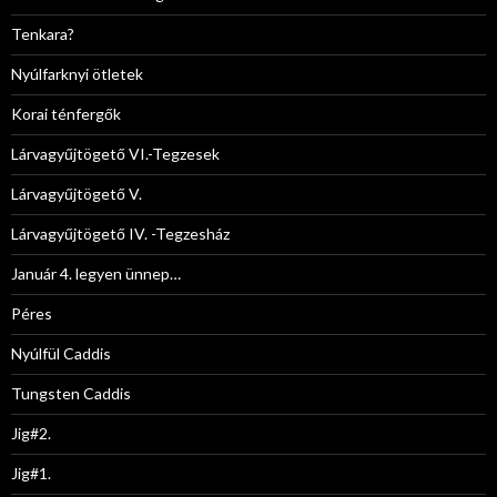
Tenkara?
Nyúlfarknyi ötletek
Korai ténfergők
Lárvagyűjtögető VI.-Tegzesek
Lárvagyűjtögető V.
Lárvagyűjtögető IV. -Tegzesház
Január 4. legyen ünnep…
Péres
Nyúlfül Caddis
Tungsten Caddis
Jig#2.
Jig#1.