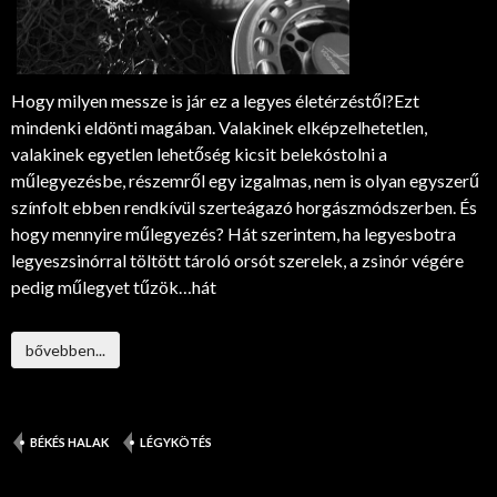
Hogy milyen messze is jár ez a legyes életérzéstől?Ezt
mindenki eldönti magában. Valakinek elképzelhetetlen,
valakinek egyetlen lehetőség kicsit belekóstolni a
műlegyezésbe, részemről egy izgalmas, nem is olyan egyszerű
színfolt ebben rendkívül szerteágazó horgászmódszerben. És
hogy mennyire műlegyezés? Hát szerintem, ha legyesbotra
legyeszsinórral töltött tároló orsót szerelek, a zsinór végére
pedig műlegyet tűzök…hát
bővebben...
BÉKÉS HALAK
LÉGYKÖTÉS