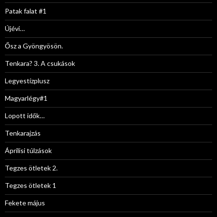
Patak falat #1
Újévi…
Ősz a Gyöngyösön.
Tenkara? 3. A csukások
Legyestízplusz
Magyarlégy#1
Lopott idők…
Tenkarajzás
Áprilisi túlzások
Tegzes ötletek 2.
Tegzes ötletek 1
Fekete május