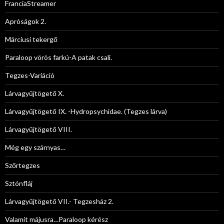
FranciaStreamer
Apróságok 2.
Márciusi tekergő
Paraloop vörös farkú-A patak csali.
Tegzes-Variáció
Lárvagyűjtögető X.
Lárvagyűjtögető IX. -Hydropsychidae. (Tegzes lárva)
Lárvagyűjtögető VIII.
Még egy szárnyas…
Szőrtegzes
Sztónfláj
Lárvagyűjtögető VII.- Tegzesház 2.
Valamit májusra…Paraloop kérész