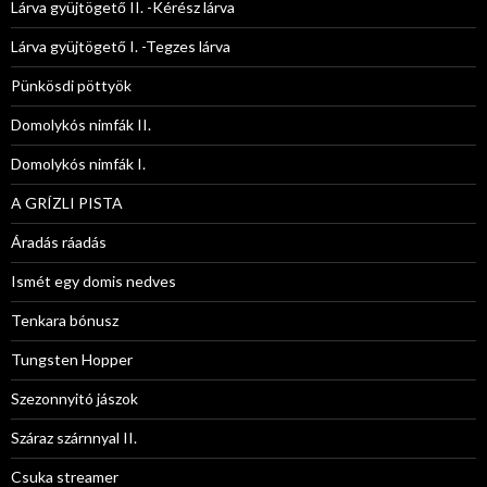
Lárva gyüjtögető II. -Kérész lárva
Lárva gyüjtögető I. -Tegzes lárva
Pünkösdi pöttyök
Domolykós nimfák II.
Domolykós nimfák I.
A GRÍZLI PISTA
Áradás ráadás
Ismét egy domis nedves
Tenkara bónusz
Tungsten Hopper
Szezonnyitó jászok
Száraz szárnnyal II.
Csuka streamer