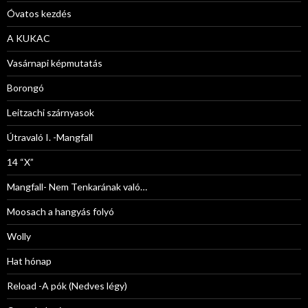
Óvatos kezdés
A KUKAC
Vasárnapi képmutatás
Borongó
Leitzachi szárnyasok
Útravaló I. -Mangfall
14 “X”
Mangfall- Nem Tenkarának való…
Moosach a hangyás folyó
Wolly
Hat hónap
Reload -A pók (Nedves légy)