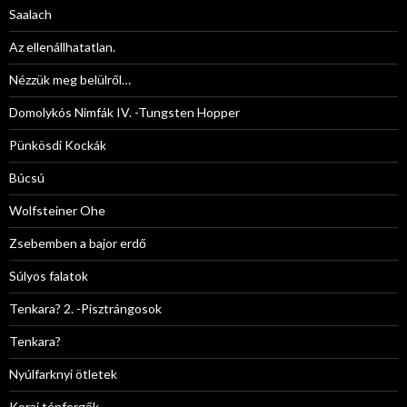
Saalach
Az ellenállhatatlan.
Nézzük meg belülről…
Domolykós Nimfák IV. -Tungsten Hopper
Pünkösdi Kockák
Búcsú
Wolfsteiner Ohe
Zsebemben a bajor erdő
Súlyos falatok
Tenkara? 2. -Pisztrángosok
Tenkara?
Nyúlfarknyi ötletek
Korai ténfergők