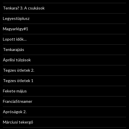
Tenkara? 3. A csukások
Legyestízplusz
Magyarlégy#1
Lopott idők…
Tenkarajzás
Áprilisi túlzások
Tegzes ötletek 2.
Tegzes ötletek 1
Fekete május
FranciaStreamer
Apróságok 2.
Márciusi tekergő