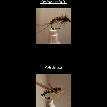
Kérész nimfa 01
Poli darázs