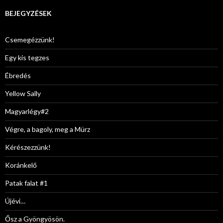
BEJEGYZÉSEK
Csemegézzünk!
Egy kis tegzes
Ébredés
Yellow Sally
Magyarlégy#2
Végre, a bagoly, meg a Mürz
Kérészezzünk!
Koránkelő
Patak falat #1
Újévi…
Ősz a Gyöngyösön.