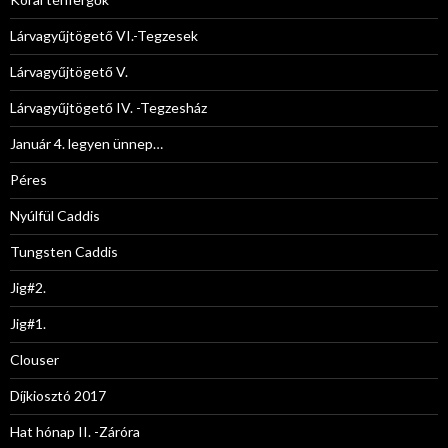
Lárvagyűjtögető VI.-Tegzesek
Lárvagyűjtögető V.
Lárvagyűjtögető IV. -Tegzesház
Január 4. legyen ünnep…
Péres
Nyúlfül Caddis
Tungsten Caddis
Jig#2.
Jig#1.
Clouser
Díjkiosztó 2017
Hat hónap II. -Záróra