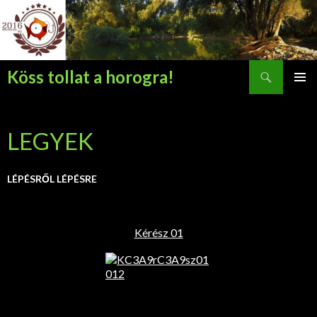
Keresés
Köss tollat a horogra!
KILÉPÉS
ELSŐDL
A
MENÜ
TARTALOMBA
LEGYEK
LÉPÉSRŐL LÉPÉSRE
Kérész 01