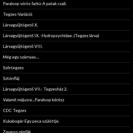
Paraloop vörös farkú-A patak csali.
Tegzes-Variáció
Lárvagyűjtögető X.
Lárvagyűjtögető IX. -Hydropsychidae. (Tegzes lárva)
Lárvagyűjtögető VIII.
Még egy szárnyas…
Szőrtegzes
Sztónfláj
Lárvagyűjtögető VII.- Tegzesház 2.
Valamit májusra…Paraloop kérész
CDC Tegzes
Kukabogár-Egy peca szülöttje.
Zavaros nimfák