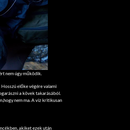
iért nem úgy működik.
. Hosszú előke végére valami
 bogarászni a kövek takarásából.
m,hogy nem ma. A víz kritikusan
ncékben, akiket ezek után