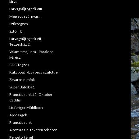
lárva)
Lárvagyűjtögető VIII.
Még egy szárnyas…
Szőrtegzes
Sztónfláj
Lárvagyűjtögető VII.-
Tegzesház 2.
Valamit májusra…Paraloop
kérész
CDC Tegzes
Kukabogár-Egy peca szülöttje.
Zavaros nimfák
Super Bábok #1
Franciázzunk #2 -Oktober
Caddis
Lieferiger Mühlbach
Apróságok.
Franciázzunk
A rózsaszín, feketén fehéren
Pergetörténet