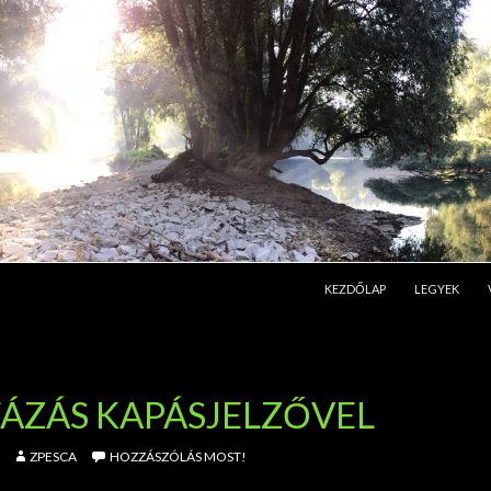
KILÉPÉS A TARTALOMBA
KEZDŐLAP
LEGYEK
ÁZÁS KAPÁSJELZŐVEL
ZPESCA
HOZZÁSZÓLÁS MOST!