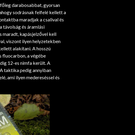
ni főleg darabosabbat, gyorsan
lahogy sodrásnak felfelé kellett a
ontaktba maradjak a csalival és
 a távolság és áramlási
s maradt, kapásjelzővel kell
al, viszont ilyen helyzetekben
ellett alakítani. A hosszú
es fluocarbon, a végébe
ig 12-es nimfa került. A
. A taktika pedig annyiban
elé, ami ilyen medereséssel és