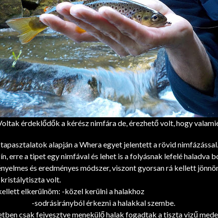
Voltak érdeklődők a kérész nimfára de, érezhető volt, hogy valam
apasztalatok alapján a Whera egyet jelentett a rövid nimfázással
n, erre a tipet egy nimfával és lehet is a folyásnak lefelé haladva
nyelmes és eredményes módszer, viszont gyorsan rá kellett jönnö
kristálytiszta volt.
ellett elkerülnöm: -közel kerülni a halakhoz
irányból érkezni a halakkal szembe.
tben csak fejvesztve menekülő halak fogadtak a tiszta vizű mede