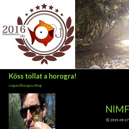
Keresés
Köss tollat a horogra!
Legyezőhorgász Blog
NIMF
2015-09-27