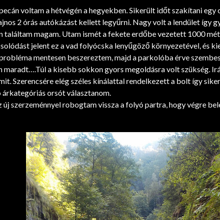
 pecán voltam a hétvégén a hegyekben. Sikerült időt szakítani egy
ajnos 2 órás autókázást kellett legyűrni. Nagy volt a lendület így 
n találtam magam. Utam ismét a fekete erdőbe vezetett 1000 méte
csolódást jelent ez a vad folyócska lenyűgöző környezetével, és k
probléma mentesen beszereztem, majd a parkolóba érve szembesü
n maradt….Túl a kisebb sokkon gyors megoldásra volt szükség. Ir
mit. Szerencsére elég széles kínálattal rendelkezett a bolt így sik
 árkategóriás orsót választanom.
 új szerzeménnyel robogtam vissza a folyó partra, hogy végre be