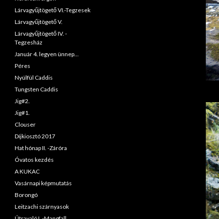
Lárvagyűjtögető VI.-Tegzesek
Lárvagyűjtögető V.
Lárvagyűjtögető IV. -
Tegzesház
Január 4. legyen ünnep…
Péres
Nyúlfül Caddis
Tungsten Caddis
Jig#2.
Jig#1.
Clouser
Díjkiosztó 2017
Hat hónap II. -Záróra
Óvatos kezdés
A KUKAC
Vasárnapi képmutatás
Borongó
Leitzachi szárnyasok
Útravaló I. -Mangfall