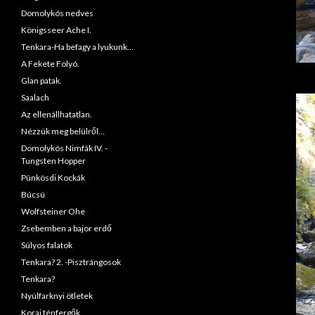
Domolykós nedves
Königsseer Ache I.
Tenkara-Ha befagy a lyukunk…
A Fekete Folyó.
Glan patak.
Saalach
Az ellenállhatatlan.
Nézzük meg belülről…
Domolykós Nimfák IV. -
Tungsten Hopper
Pünkösdi Kockák
Búcsú
Wolfsteiner Ohe
Zsebemben a bajor erdő
Súlyos falatok
Tenkara? 2. -Pisztrángosok
Tenkara?
Nyúlfarknyi ötletek
Korai ténfergők