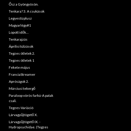
Ősz a Gyöngyösön.
Tenkara? 3. A csukások
Legyestízplusz
Magyarlégy#1
Lopott idők…
Tenkarajzás
Áprilisi túlzások
Tegzes ötletek 2.
Tegzes ötletek 1
Fekete május
FranciaStreamer
Apróságok 2.
Márciusi tekergő
Paraloop vörös farkú-A patak
csali.
Tegzes-Variáció
Lárvagyűjtögető X.
Lárvagyűjtögető IX. -
Hydropsychidae. (Tegzes