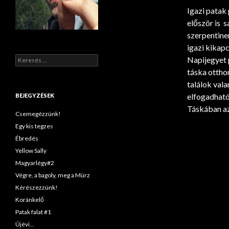
Igazi patak
először is s
szerpentine
igazi kikap
Keresés:
Napijegyet 
táska ottho
találok vala
elfogadható
BEJEGYZÉSEK
Táskában az
Csemegézzünk!
Egy kis tegzes
Ébredés
Yellow Sally
Magyarlégy#2
Végre, a bagoly, meg a Mürz
Kérészezzünk!
Koránkelő
Patak falat #1
Újévi…