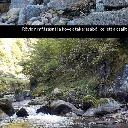
Rövid nimfázásnál a kövek takarásából kellett a csalit f