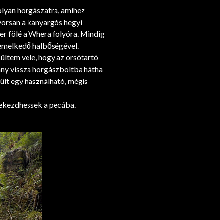
 olyan horgászatra, amihez
gyorsan a kanyargós hegyi
r fölé a Whera folyóra. Mindig
iemelkedő halbőségével.
ltem vele, hogy az orsótartó
ány vissza horgászboltba hátha
erült egy használható, mégis
lekezdhessek a pecába.