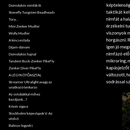
képtelenség 
Domolykós nimfák III.
taktikát kel
Stonefly Tungsten Beadheads
nimfát a ha
Túra…
érzékelni tu
Mini Zonker Mudler
viszonyok m
Wolly Mudler
horgászni. 
A kincsesláda
igen jó mego
Díjam-dánom
nimfázó elők
Domolykós hajnal
mikroring, 
Tandem Buck-Zonker PikeFly
kapásjelzőt 
Zonker Diver PikeFly
változott, h
A LÉGYKÖTŐASZTAL
sodrással s
Streamer Ultralight avagy az
unatkozó tenkarás
Az ostobákkal mihez
kezdjünk…?
Kövér vígasz
Stockholmi képeslapok V.-Az
utolsó
Balinos legyek I.