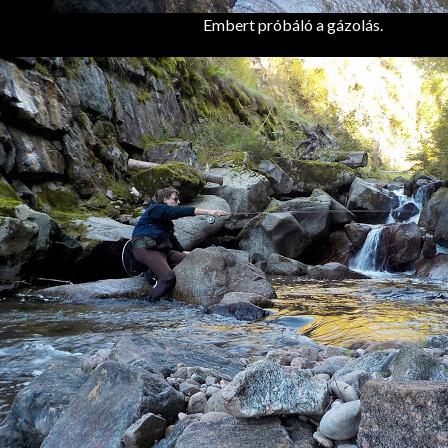
Embert próbáló a gázolás.