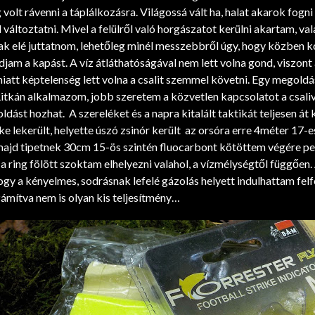
volt rávenni a táplálkozásra. Világossá vált ha, halat akarok fog
l változtatni. Mivel a felülről való horgászatot kerülni akartam, va
lak elé juttatnom, lehetőleg minél messzebbről úgy, hogy közben k
djam a kapást. A víz átláthatóságával nem lett volna gond, viszont
iatt képtelenség lett volna a csalit szemmel követni. Egy megoldá
Ritkán alkalmazom, jobb szeretem a közvetlen kapcsolatot a csaliv
ldást hozhat. A szereléket és a napra kitalált taktikát teljesen át k
e lekerült, helyette úszó zsinór került az orsóra erre 4méter 17-
majd tipetnek 30cm 15-ös szintén fluocarbont kötöttem végére ped
a ring fölött szoktam elhelyezni valahol, a vízmélységtől függően
ogy a kényelmes, sodrásnak lefelé gázolás helyett indulhattam felf
zámítva nem is olyan kis teljesítmény…