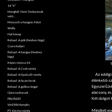
14 “X”
Mangfall- Nem Tenkarának
való…
Moosach a hangyás folyó
Wolly
Hat hónap
Reload -A pók (Nedves légy)
Csere kebari
Reload -A hangya (Nedves
légy)
Képes mínusz14
Reload -A Cseh nimfa
Az eddigi t
Reload -A Nyúlszőr nimfa
élénkebb szí
Reload -A fácán farok
Egyszerű,ké
Reload -A gyilkos bogár
alacsony, és 
Újévi nedvesek
Két dolgot k
PÁLYÁZAT
-sodrás
Vinil Rib Nymphs
Mindkét ese
PT. Kérész nimfa