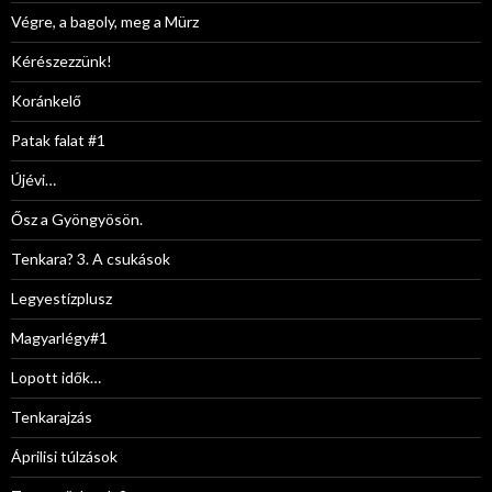
Végre, a bagoly, meg a Mürz
Kérészezzünk!
Koránkelő
Patak falat #1
Újévi…
Ősz a Gyöngyösön.
Tenkara? 3. A csukások
Legyestízplusz
Magyarlégy#1
Lopott idők…
Tenkarajzás
Áprilisi túlzások