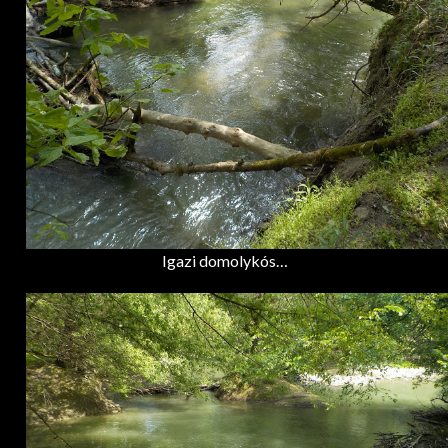
Igazi domolykós…