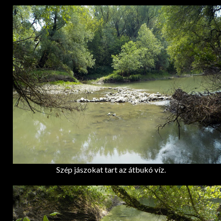
Szép jászokat tart az átbukó víz.