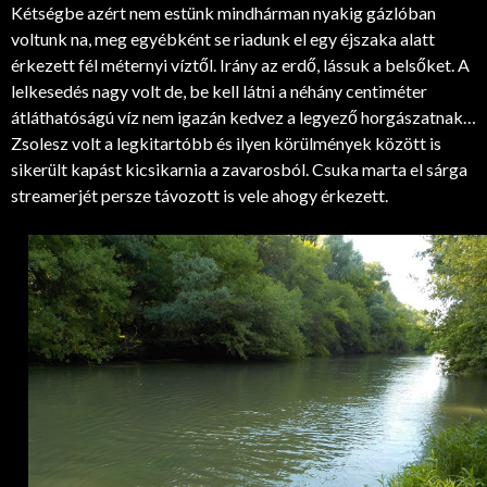
Kétségbe azért nem estünk mindhárman nyakig gázlóban
voltunk na, meg egyébként se riadunk el egy éjszaka alatt
érkezett fél méternyi víztől. Irány az erdő, lássuk a belsőket. A
lelkesedés nagy volt de, be kell látni a néhány centiméter
átláthatóságú víz nem igazán kedvez a legyező horgászatnak…
Zsolesz volt a legkitartóbb és ilyen körülmények között is
sikerült kapást kicsikarnia a zavarosból. Csuka marta el sárga
streamerjét persze távozott is vele ahogy érkezett.