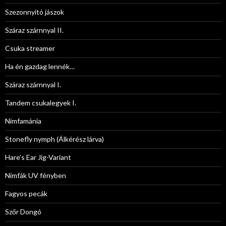
Szezonnyitó jászok
Száraz szárnnyal II.
Csuka streamer
Ha én gazdag lennék…
Száraz szárnnyal I.
Tandem csukalegyek I.
Nimfamánia
Stonefly nymph (Álkérész lárva)
Hare’s Ear Jig-Variant
Nimfák UV fényben
Fagyos pecák
Szőr Dongó