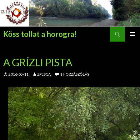
Keresés
Köss tollat a horogra!
KILÉPÉS
ELSŐDL
A
MENÜ
TARTALOMBA
A GRÍZLI PISTA
2016-05-11
ZPESCA
1 HOZZÁSZÓLÁS