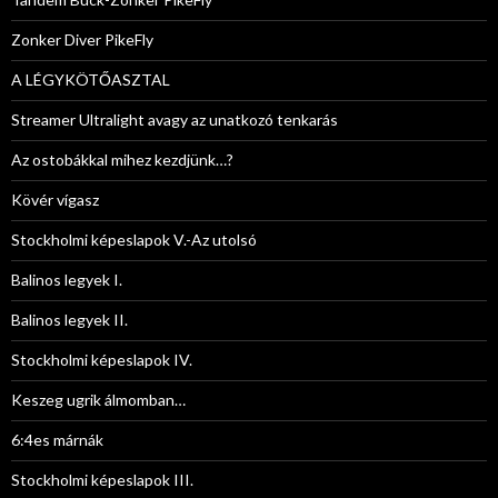
Zonker Diver PikeFly
A LÉGYKÖTŐASZTAL
Streamer Ultralight avagy az unatkozó tenkarás
Az ostobákkal mihez kezdjünk…?
Kövér vígasz
Stockholmi képeslapok V.-Az utolsó
Balinos legyek I.
Balinos legyek II.
Stockholmi képeslapok IV.
Keszeg ugrik álmomban…
6:4es márnák
Stockholmi képeslapok III.