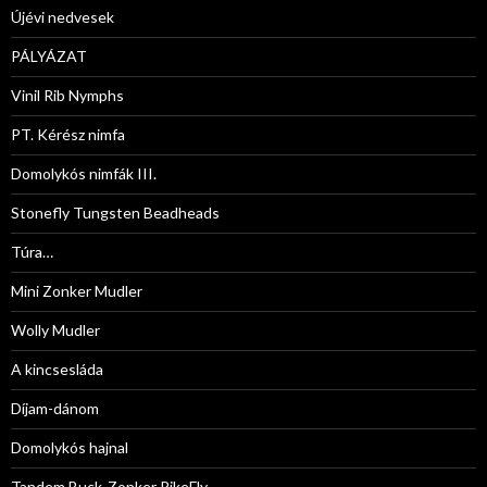
Újévi nedvesek
PÁLYÁZAT
Vinil Rib Nymphs
PT. Kérész nimfa
Domolykós nimfák III.
Stonefly Tungsten Beadheads
Túra…
Mini Zonker Mudler
Wolly Mudler
A kincsesláda
Díjam-dánom
Domolykós hajnal
Tandem Buck-Zonker PikeFly