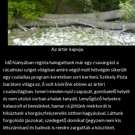
Az ártér kapuja.
Idő hiányában régóta halogattunk már egy csavargást a
rácalmási sziget világban amire végül múlt hétvégén sikerült
egy családias program keretében sort keríteni. Székely Pista
barátom világa ez, ő volt kísérőnk ebben az ártéri
csudavilágban. Ismeri minden nyúl csapását, gombalelő helyét
és nem utolsó sorban a halak tanyáit. Lenyűgöző helyekre
kalauzolt el bennünket, hamar rá jöttünk mekkorát is
hibáztunk a horgászfelszerelés otthon hagyásával. Láttunk
forgolódó jászokat, szedegető domikat (jegyzem nem kis
létszámban) és balinok is rendre zargatták a küszöket.