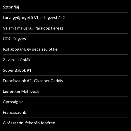
Sztónfláj
Lárvagyűjtögető VII.- Tegzesház 2.
Valamit májusra…Paraloop kérész
CDC Tegzes
Kukabogár-Egy peca szülöttje.
Zavaros nimfák
Super Bábok #1
Franciázzunk #2 -Oktober Caddis
Lieferiger Mühlbach
Apróságok.
Franciázzunk
A rózsaszín, feketén fehéren