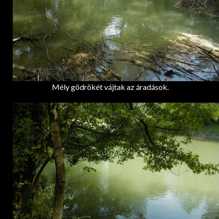
Mély gödrökét vájtak az áradások.