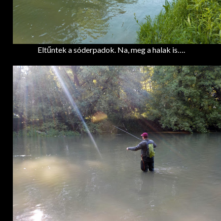
Eltűntek a sóderpadok. Na, meg a halak is….