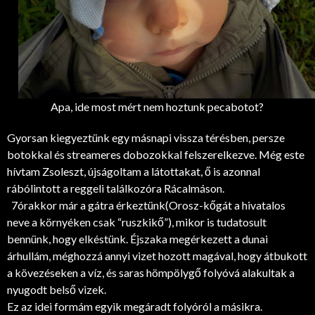
Apa, ide most mért nem hoztunk pecabotot?
Gyorsan kiegyeztünk egy másnapi vissza térésben, persze
botokkal és streameres dobozokkal felszerelkezve. Még este
hívtam Zsoleszt, újságoltam a látottakat, ő is azonnal
rábólintott a reggeli találkozóra Rácalmáson.
7órakkor már a gátra érkeztünk(Orosz-kőgát a hivatalos
neve a környéken csak “ruszkikő”), mikor is tudatosult
bennünk, hogy elkéstünk. Éjszaka megérkezett a dunai
árhullám, méghozzá annyi vizet hozott magával, hogy átbukott
a kövezéseken a víz, és saras hömpölygő folyóvá alakultak a
nyugodt belső vizek.
Ez az idei formám egyik megáradt folyóról a másikra.