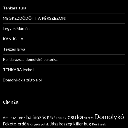
Tenkara-túra
MEGKEZDŐDÖTT A PÉRSZEZON!
Legyes Márnák
KÁNIKULA…
Tegzes lárva
Polidarázs, a domolykó cukorka.
TENKARA lecke I.
Domolykók a zúgó alól
CÍMKÉK
Domolykó
csuka
balinozás
Amur
Békés halak
Aquafish
darázs
Jászkeszeg
Fekete-erdő
killer bug
Gyöngyös patak
Kérészek