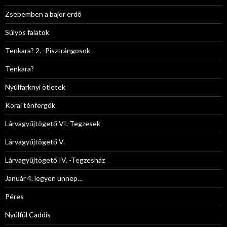
Zsebemben a bajor erdő
Súlyos falatok
Tenkara? 2. -Pisztrángosok
Tenkara?
Nyúlfarknyi ötletek
Korai ténfergők
Lárvagyűjtögető VI.-Tegzesek
Lárvagyűjtögető V.
Lárvagyűjtögető IV. -Tegzesház
Január 4. legyen ünnep…
Péres
Nyúlfül Caddis