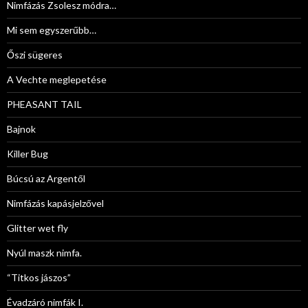
Nimfázás Zsolesz módra…
Mi sem egyszerűbb…
Őszi sügeres
A Vechte meglepetése
PHEASANT TAIL
Bajnok
Killer Bug
Búcsú az Argentől
Nimfázás kapásjelzővel
Glitter wet fly
Nyúl maszk nimfa.
“Titkos jászos”
Évadzáró nimfák I.