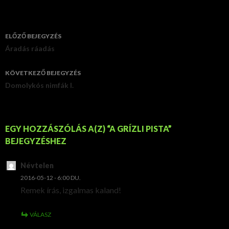
ELŐZŐ BEJEGYZÉS
Bejegyzés
Áradás ráadás
navigáció
KÖVETKEZŐ BEJEGYZÉS
Domolykós nimfák I.
EGY HOZZÁSZÓLÁS A(Z) “A GRÍZLI PISTA”
BEJEGYZÉSHEZ
Névtelen
2016-05-12 - 6:00 DU.
Remek írás, izgalmas kaland!
VÁLASZ