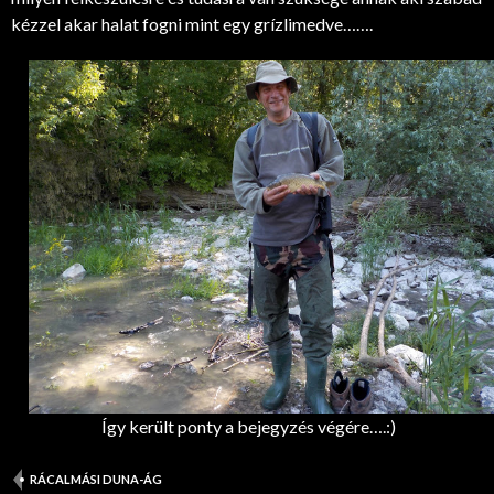
kézzel akar halat fogni mint egy grízlimedve…….
Így került ponty a bejegyzés végére….:)
RÁCALMÁSI DUNA-ÁG