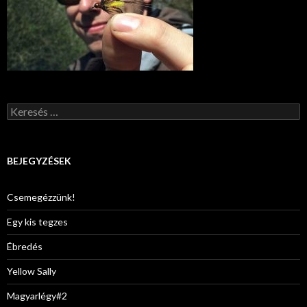
Keresés:
BEJEGYZÉSEK
Csemegézzünk!
Egy kis tegzes
Ébredés
Yellow Sally
Magyarlégy#2