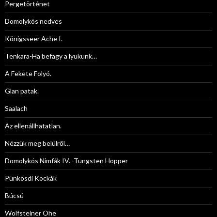
Pergetörténet
Domolykós nedves
Königsseer Ache I.
Tenkara-Ha befagy a lyukunk…
A Fekete Folyó.
Glan patak.
Saalach
Az ellenállhatatlan.
Nézzük meg belülről…
Domolykós Nimfák IV. -Tungsten Hopper
Pünkösdi Kockák
Búcsú
Wolfsteiner Ohe