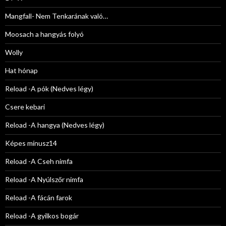
Mangfall- Nem Tenkarának való…
Moosach a hangyás folyó
Wolly
Hat hónap
Reload -A pók (Nedves légy)
Csere kebari
Reload -A hangya (Nedves légy)
Képes mínusz14
Reload -A Cseh nimfa
Reload -A Nyúlszőr nimfa
Reload -A fácán farok
Reload -A gyilkos bogár