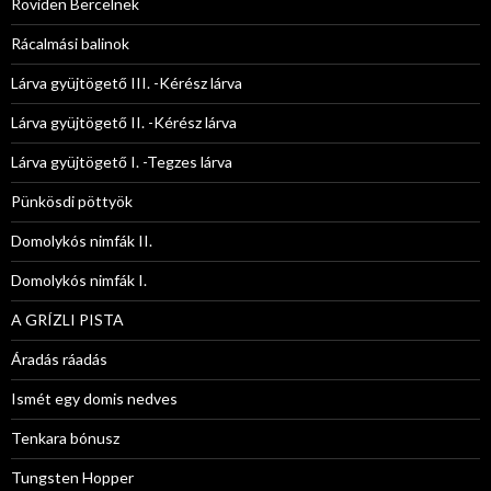
Röviden Bercelnek
Rácalmási balinok
Lárva gyüjtögető III. -Kérész lárva
Lárva gyüjtögető II. -Kérész lárva
Lárva gyüjtögető I. -Tegzes lárva
Pünkösdi pöttyök
Domolykós nimfák II.
Domolykós nimfák I.
A GRÍZLI PISTA
Áradás ráadás
Ismét egy domis nedves
Tenkara bónusz
Tungsten Hopper