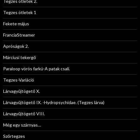
Tegzes ötletek 2.
Tegzes ötletek 1
Fekete május
FranciaStreamer
Apróságok 2.
Márciusi tekergő
Paraloop vörös farkú-A patak csali.
Tegzes-Variáció
Lárvagyűjtögető X.
Lárvagyűjtögető IX. -Hydropsychidae. (Tegzes lárva)
Lárvagyűjtögető VIII.
Még egy szárnyas…
Szőrtegzes