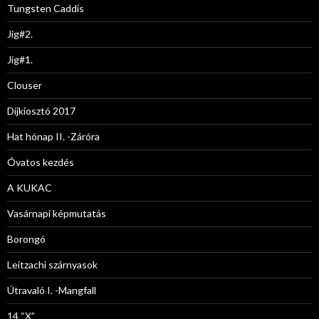
Tungsten Caddis
Jig#2.
Jig#1.
Clouser
Díjkiosztó 2017
Hat hónap II. -Záróra
Óvatos kezdés
A KUKAC
Vasárnapi képmutatás
Borongó
Leitzachi szárnyasok
Útravaló I. -Mangfall
14 “X”