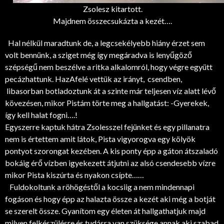
Zsolesz kitartott.
Majdnem összecsukázta a kezét….
Hal nélkül maradtunk de, a legcsekélyebb hiány érzet sem
volt bennünk, a sziget még így megáradva is lenyűgöző
szépségű nem beszélve a ritka alkalomról, hogy végre együtt
pecázhattunk. HazAfelé vettük az irányt, csendben,
libasorban botladoztunk át a szinte már teljesen víz alatt lévő
kövezésen, mikor Pistám törte meg a hallgatást: -Gyerekek,
így kell halat fogni….!
Egyszerre kaptuk hátra Zsolesszel fejünket és egy pillanatra
nem is értettem amit látok, Pista vigyorogva egy kölyök
pontyot szorongat kezében. A kis ponty épp a gáton átszaladó
bokáig érő vízben igyekezett átjutni az alsó csendesebb vízre
mikor Pista kiszúrta és nyakon csípte……
Fuldokoltunk a röhögéstől a kocsiig a nem mindennapi
fogáson és hogy épp az halazta össze a kezét aki még a botját
se szerelt össze. Gyanítom egy életen át hallgathatjuk majd
milyen felkészülésre és tudásra van szüksége annak aki szabad