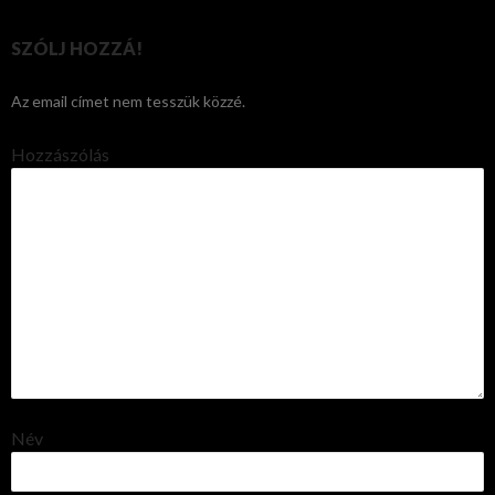
SZÓLJ HOZZÁ!
Az email címet nem tesszük közzé.
Hozzászólás
Név